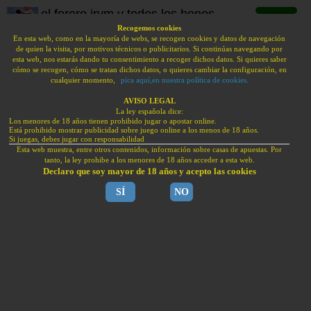
el forero jrvm y todos los bonos
de deportes
Recogemos cookies
En esta web, como en la mayoría de webs, se recogen cookies y datos de navegación
de quien la visita, por motivos técnicos o publicitarios. Si continúas navegando por
BONOS BIENVENIDA HAN VUELTO A ESPAÑA.
esta web, nos estarás dando tu consentimiento a recoger dichos datos. Si quieres saber
PUBLI | JUEGA CON RESPONSABILIDAD | +18
cómo se recogen, cómo se tratan dichos datos, o quieres cambiar la configuración, en
cualquier momento,
pica aquí,en nuestra política de cookies.
Bonos sin depósito
sportium: 200€
tonybet: 100€
AVISO LEGAL
La ley española dice:
freebet
Los menores de 18 años tienen prohibido jugar o apostar online.
Bonos de bienvenida
Está prohibido mostrar publicidad sobre juego online a los menos de 18 años.
KIROLBET: bono
888sport:
Si juegas, debes jugar con responsabilidad
Esta web muestra, entre otros contenidos, información sobre casas de apuestas. Por
100€
bono 100€
tanto, la ley prohibe a los menores de 18 años acceder a esta web.
Bonos julio 2026
Declaro que soy mayor de 18 años y acepto las cookies
Bonos julio 2026
SÍ
NO
sábado, 12 de abril de 2025
F1 | MotoGP | SBK
Resultado Superbike: primera
carrera GP Holanda Assen 12-
Concursos | Porras
4-2025