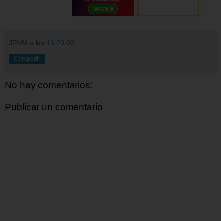
JRVM
a las
13:20:00
Compartir
No hay comentarios:
Publicar un comentario