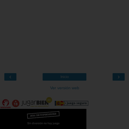
‹
›
Inicio
Ver versión web