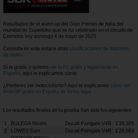
Resultados de el warm up del Gran Premio de Italia del
mundial de Superbike que se ha celebrado en el circuito de
Cremona hoy domingo 4 de mayo de 2025
Consulta en este enlace otras
clasificaciones de deportes
de motor
.
Si te gusta, y quieres
ver la F1 gratis y legalmente en
España
, aquí te explicamos cómo
¿Prefieres ver motociclismo? Aquí te explicamos
cómo ver
MotoGP gratis en España de forma legal
Los resultados finales de la prueba han sido los siguientes:
1
BULEGA Nicolo
Ducati Panigale V4R
1'28.385
2
LOWES Sam
Ducati Panigale V4R
1'28.663