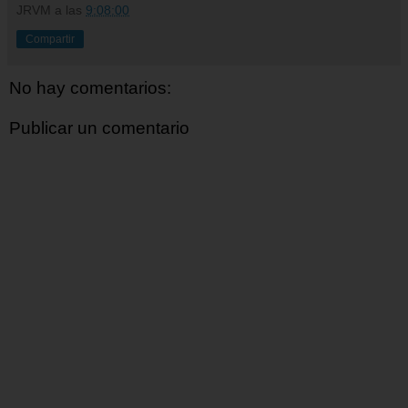
JRVM
a las
9:08:00
Compartir
No hay comentarios:
Publicar un comentario