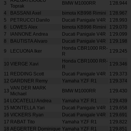
RAZGATLIOGLU
3
BMW M1000RR
1'28.944
Toprak
4
BASSANI Axel
bimota KB998 Rimini
1'28.967
5
PETRUCCI Danilo
Ducati Panigale V4R
1'28.993
6
LOWES Alex
bimota KB998 Rimini
1'29.070
7
IANNONE Andrea
Ducati Panigale V4R
1'29.099
8
BAUTISTA Alvaro
Ducati Panigale V4R
1'29.198
Honda CBR1000 RR-
9
LECUONA Iker
1'29.245
R
Honda CBR1000 RR-
10
VIERGE Xavi
1'29.346
R
11
REDDING Scott
Ducati Panigale V4R
1'29.373
12
GARDNER Remy
Yamaha YZF R1
1'29.374
VAN DER MARK
13
BMW M1000RR
1'29.430
Michael
14
LOCATELLI Andrea
Yamaha YZF R1
1'29.439
15
MONTELLA Yari
Ducati Panigale V4R
1'29.658
16
VICKERS Ryan
Ducati Panigale V4R
1'29.691
17
RABAT Tito
Yamaha YZF R1
1'29.822
18
AEGERTER Dominique
Yamaha YZF R1
1'29.851