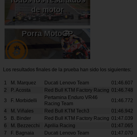
de motor
Porra MotoGP
Los resultados finales de la prueba han sido los siguientes:
1
M. Marquez
Ducati Lenovo Team
01:46.607
2
P. Acosta
Red Bull KTM Factory Racing
01:46.748
Pertamina Enduro VR46
3
F. Morbidelli
01:46.772
Racing Team
4
M. Viñales
Red Bull KTM Tech3
01:46.942
5
B. Binder
Red Bull KTM Factory Racing
01:47.039
6
M. Bezzecchi
Aprilia Racing
01:47.065
7
F. Bagnaia
Ducati Lenovo Team
01:47.070