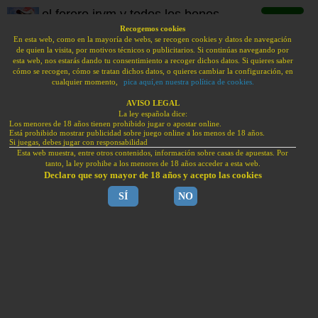
el forero jrvm y todos los bonos
de deportes
Recogemos cookies
En esta web, como en la mayoría de webs, se recogen cookies y datos de navegación
de quien la visita, por motivos técnicos o publicitarios. Si continúas navegando por
BONOS BIENVENIDA HAN VUELTO A ESPAÑA.
esta web, nos estarás dando tu consentimiento a recoger dichos datos. Si quieres saber
PUBLI | JUEGA CON RESPONSABILIDAD | +18
cómo se recogen, cómo se tratan dichos datos, o quieres cambiar la configuración, en
cualquier momento,
pica aquí,en nuestra política de cookies.
Bonos sin depósito
sportium: 200€
tonybet: 100€
AVISO LEGAL
La ley española dice:
freebet
Los menores de 18 años tienen prohibido jugar o apostar online.
Bonos de bienvenida
Está prohibido mostrar publicidad sobre juego online a los menos de 18 años.
KIROLBET: bono
888sport:
Si juegas, debes jugar con responsabilidad
Esta web muestra, entre otros contenidos, información sobre casas de apuestas. Por
100€
bono 100€
tanto, la ley prohibe a los menores de 18 años acceder a esta web.
Bonos julio 2026
Declaro que soy mayor de 18 años y acepto las cookies
Bonos julio 2026
SÍ
NO
sábado, 7 de junio de 2025
F1 | MotoGP | SBK
Resultado MOTOGP: terceros
entrenos libres GP Aragón
Concursos | Porras
Motorland 7-6-2025