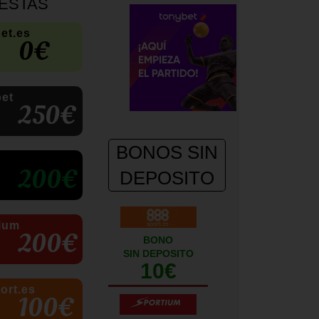
ESTAS
et.es
0€
et
250€
BONOS SIN
200€
DEPOSITO
ium
200€
BONO
SIN DEPOSITO
10€
ort.es
100€