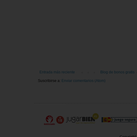
Entrada más reciente
Blog de bonos gratis
Suscribirse a:
Enviar comentarios (Atom)