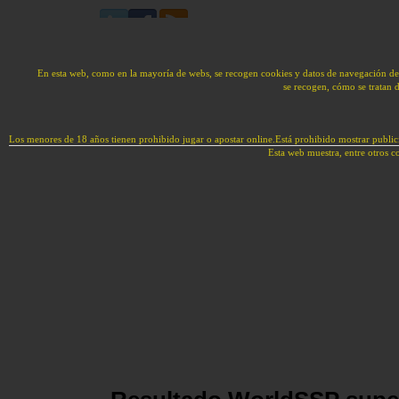
el forero jrvm y todo
En esta web, como en la mayoría de webs, se recogen cookies y datos de navegación de q
se recogen, cómo se tratan 
Los menores de 18 años tienen prohibido jugar o apostar online.
Está prohibido mostrar public
Esta web muestra, entre otros c
BONOS GRATIS
BONOS DE
SIN DEPÓSITO
BIENVENIDA
Los bonos de bienvenida h
JUEGA CON RESPONSABILIDAD
viernes, 16 de mayo de 2025