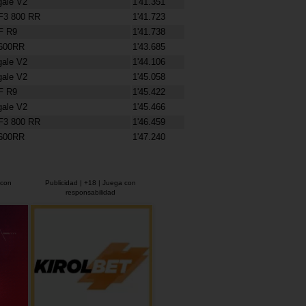
gale V2
1'41.351
F3 800 RR
1'41.723
F R9
1'41.738
600RR
1'43.685
gale V2
1'44.106
gale V2
1'45.058
F R9
1'45.422
gale V2
1'45.466
F3 800 RR
1'46.459
600RR
1'47.240
 con
Publicidad | +18 | Juega con
responsabilidad