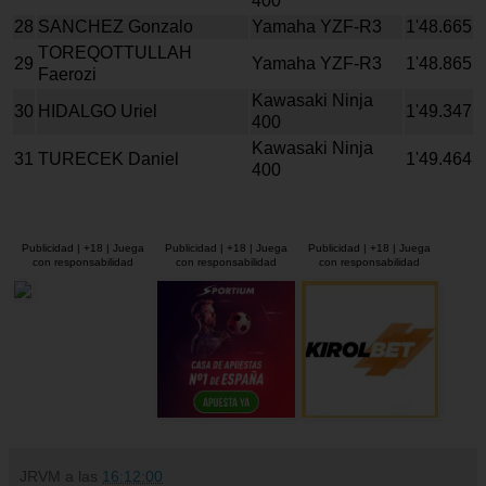
400
28
SANCHEZ Gonzalo
Yamaha YZF-R3
1'48.665
TOREQOTTULLAH
29
Yamaha YZF-R3
1'48.865
Faerozi
Kawasaki Ninja
30
HIDALGO Uriel
1'49.347
400
Kawasaki Ninja
31
TURECEK Daniel
1'49.464
400
Publicidad | +18 | Juega
Publicidad | +18 | Juega
Publicidad | +18 | Juega
con responsabilidad
con responsabilidad
con responsabilidad
JRVM
a las
16:12:00