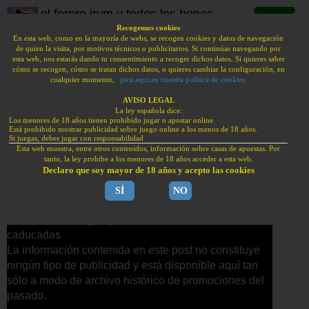
el forero jrvm y todos los bonos
de deportes
Recogemos cookies
En esta web, como en la mayoría de webs, se recogen cookies y datos de navegación
de quien la visita, por motivos técnicos o publicitarios. Si continúas navegando por
BONOS BIENVENIDA HAN VUELTO A ESPAÑA.
esta web, nos estarás dando tu consentimiento a recoger dichos datos. Si quieres saber
PUBLI | JUEGA CON RESPONSABILIDAD | +18
cómo se recogen, cómo se tratan dichos datos, o quieres cambiar la configuración, en
cualquier momento,
pica aquí,en nuestra política de cookies.
Bonos sin depósito
sportium: 200€
tonybet: 100€
AVISO LEGAL
La ley española dice:
freebet
Los menores de 18 años tienen prohibido jugar o apostar online.
Bonos de bienvenida
Está prohibido mostrar publicidad sobre juego online a los menos de 18 años.
KIROLBET: bono
888sport:
Si juegas, debes jugar con responsabilidad
Esta web muestra, entre otros contenidos, información sobre casas de apuestas. Por
100€
bono 100€
tanto, la ley prohibe a los menores de 18 años acceder a esta web.
Bonos julio 2026
Declaro que soy mayor de 18 años y acepto las cookies
Bonos julio 2026
SÍ
NO
sábado, 7 de junio de 2025
F1 | MotoGP | SBK
Este post es antiguo y sus promociones están
caducadas
La información contenida en este post no constituye
Concursos | Porras
ningún tipo de publicidad y está disponible aquí tan
sólo a modo de archivo histórico de promociones del
pasado.