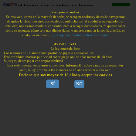
el forero jrvm y todos los bonos
de deportes
Recogemos cookies
En esta web, como en la mayoría de webs, se recogen cookies y datos de navegación
de quien la visita, por motivos técnicos o publicitarios. Si continúas navegando por
BONOS BIENVENIDA HAN VUELTO A ESPAÑA.
esta web, nos estarás dando tu consentimiento a recoger dichos datos. Si quieres saber
PUBLI | JUEGA CON RESPONSABILIDAD | +18
cómo se recogen, cómo se tratan dichos datos, o quieres cambiar la configuración, en
cualquier momento,
pica aquí,en nuestra política de cookies.
Bonos sin depósito
sportium: 200€
tonybet: 100€
AVISO LEGAL
La ley española dice:
freebet
Los menores de 18 años tienen prohibido jugar o apostar online.
Bonos de bienvenida
Está prohibido mostrar publicidad sobre juego online a los menos de 18 años.
KIROLBET: bono
888sport:
Si juegas, debes jugar con responsabilidad
Esta web muestra, entre otros contenidos, información sobre casas de apuestas. Por
100€
bono 100€
tanto, la ley prohibe a los menores de 18 años acceder a esta web.
Bonos julio 2026
Declaro que soy mayor de 18 años y acepto las cookies
Bonos julio 2026
SÍ
NO
domingo, 24 de agosto de 2025
F1 | MotoGP | SBK
Resultado MOTO3: carrera GP
Hungría Balaton Park 24-8-
Concursos | Porras
2025