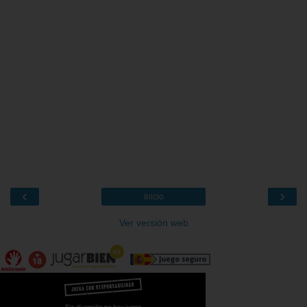
‹
›
Inicio
Ver versión web