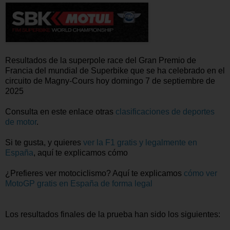
Resultados de la superpole race del Gran Premio de
Francia del mundial de Superbike que se ha celebrado en el
circuito de Magny-Cours hoy domingo 7 de septiembre de
2025
Consulta en este enlace otras
clasificaciones de deportes
de motor
.
Si te gusta, y quieres
ver la F1 gratis y legalmente en
España
, aquí te explicamos cómo
¿Prefieres ver motociclismo? Aquí te explicamos
cómo ver
MotoGP gratis en España de forma legal
Los resultados finales de la prueba han sido los siguientes: