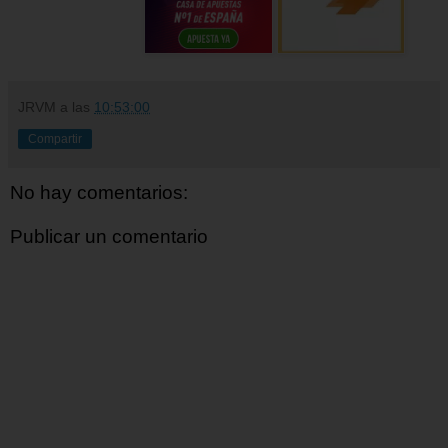
JRVM
a las
10:53:00
Compartir
No hay comentarios:
Publicar un comentario