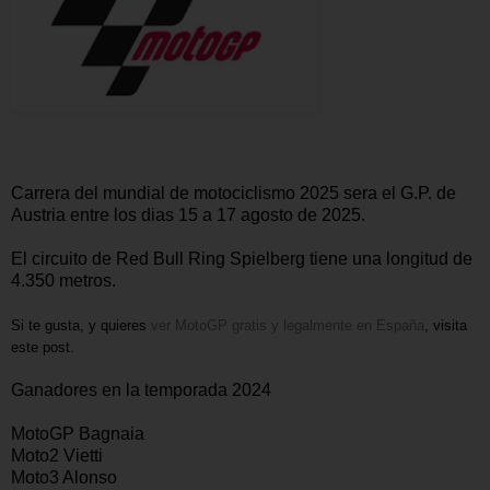
Carrera del mundial de motociclismo 2025 sera el G.P. de
Austria entre los dias 15 a 17 agosto de 2025.
El circuito de Red Bull Ring Spielberg tiene una longitud de
4.350 metros.
Si te gusta, y quieres
ver MotoGP gratis y legalmente en España
, visita
este post.
Ganadores en la temporada 2024
MotoGP Bagnaia
Moto2 Vietti
Moto3 Alonso