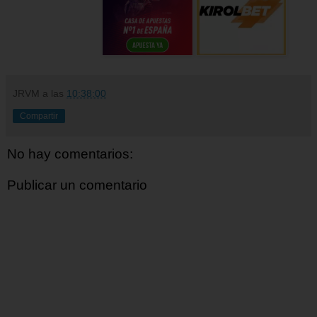
JRVM
a las
10:38:00
Compartir
No hay comentarios:
Publicar un comentario