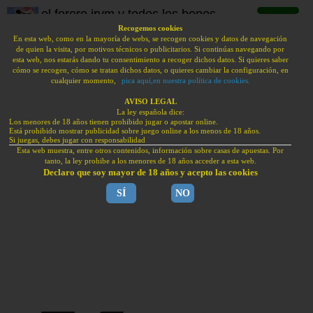
el forero jrvm y todos los bonos
de deportes
Recogemos cookies
En esta web, como en la mayoría de webs, se recogen cookies y datos de navegación
de quien la visita, por motivos técnicos o publicitarios. Si continúas navegando por
BONOS BIENVENIDA HAN VUELTO A ESPAÑA.
esta web, nos estarás dando tu consentimiento a recoger dichos datos. Si quieres saber
PUBLI | JUEGA CON RESPONSABILIDAD | +18
cómo se recogen, cómo se tratan dichos datos, o quieres cambiar la configuración, en
cualquier momento,
pica aquí,en nuestra política de cookies.
Bonos sin depósito
sportium: 200€
tonybet: 100€
AVISO LEGAL
La ley española dice:
freebet
Los menores de 18 años tienen prohibido jugar o apostar online.
Bonos de bienvenida
Está prohibido mostrar publicidad sobre juego online a los menos de 18 años.
KIROLBET: bono
888sport:
Si juegas, debes jugar con responsabilidad
Esta web muestra, entre otros contenidos, información sobre casas de apuestas. Por
100€
bono 100€
tanto, la ley prohibe a los menores de 18 años acceder a esta web.
Bonos julio 2026
Declaro que soy mayor de 18 años y acepto las cookies
Bonos julio 2026
SÍ
NO
lunes, 11 de agosto de 2025
F1 | MotoGP | SBK
Previo GP Motogp Austria Red
Bull Ring Spielberg 17-8-2025
Concursos | Porras