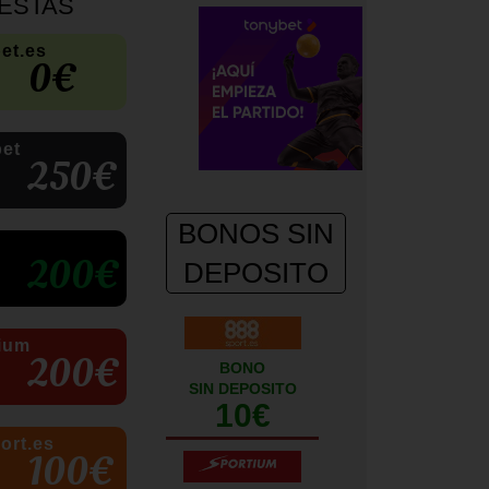
ESTAS
et.es
0€
et
250€
BONOS SIN
200€
DEPOSITO
ium
200€
BONO
SIN DEPOSITO
10€
ort.es
100€