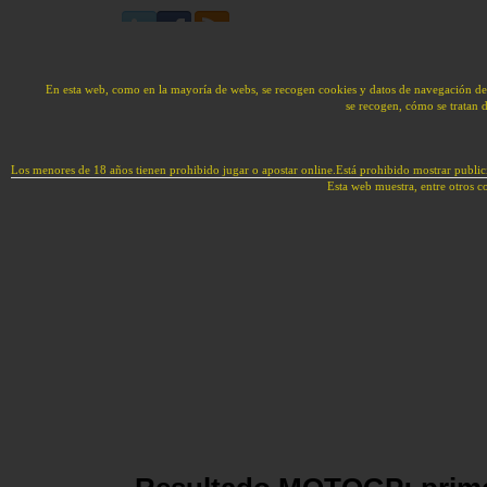
el forero jrvm y todo
En esta web, como en la mayoría de webs, se recogen cookies y datos de navegación de q
se recogen, cómo se tratan 
Los menores de 18 años tienen prohibido jugar o apostar online.
Está prohibido mostrar public
Esta web muestra, entre otros c
BONOS GRATIS
BONOS DE
SIN DEPÓSITO
BIENVENIDA
Los bonos de bienvenida h
JUEGA CON RESPONSABILIDAD
viernes, 5 de septiembre de 2025