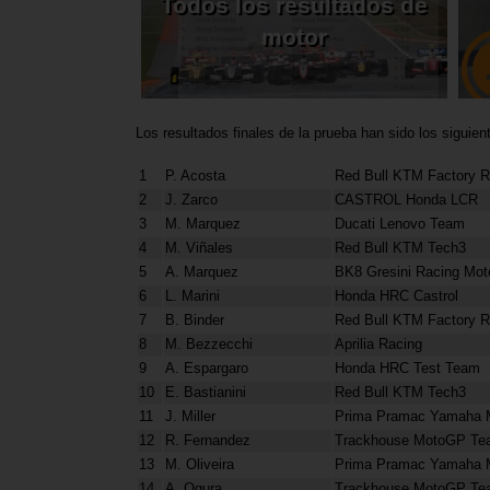
Todos los resultados de
motor
Los resultados finales de la prueba han sido los siguien
1
P. Acosta
Red Bull KTM Factory R
2
J. Zarco
CASTROL Honda LCR
3
M. Marquez
Ducati Lenovo Team
4
M. Viñales
Red Bull KTM Tech3
5
A. Marquez
BK8 Gresini Racing Mo
6
L. Marini
Honda HRC Castrol
7
B. Binder
Red Bull KTM Factory R
8
M. Bezzecchi
Aprilia Racing
9
A. Espargaro
Honda HRC Test Team
10
E. Bastianini
Red Bull KTM Tech3
11
J. Miller
Prima Pramac Yamaha
12
R. Fernandez
Trackhouse MotoGP Te
13
M. Oliveira
Prima Pramac Yamaha
14
A. Ogura
Trackhouse MotoGP Te