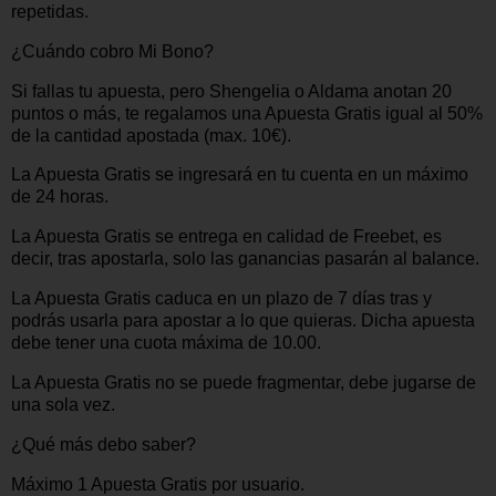
repetidas.
¿Cuándo cobro Mi Bono?
Si fallas tu apuesta, pero Shengelia o Aldama anotan 20
puntos o más, te regalamos una Apuesta Gratis igual al 50%
de la cantidad apostada (max. 10€).
La Apuesta Gratis se ingresará en tu cuenta en un máximo
de 24 horas.
La Apuesta Gratis se entrega en calidad de Freebet, es
decir, tras apostarla, solo las ganancias pasarán al balance.
La Apuesta Gratis caduca en un plazo de 7 días tras y
podrás usarla para apostar a lo que quieras. Dicha apuesta
debe tener una cuota máxima de 10.00.
La Apuesta Gratis no se puede fragmentar, debe jugarse de
una sola vez.
¿Qué más debo saber?
Máximo 1 Apuesta Gratis por usuario.