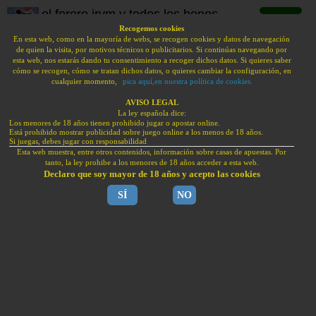
el forero jrvm y todos los bonos
de deportes
Recogemos cookies
En esta web, como en la mayoría de webs, se recogen cookies y datos de navegación
de quien la visita, por motivos técnicos o publicitarios. Si continúas navegando por
BONOS BIENVENIDA HAN VUELTO A ESPAÑA.
esta web, nos estarás dando tu consentimiento a recoger dichos datos. Si quieres saber
PUBLI | JUEGA CON RESPONSABILIDAD | +18
cómo se recogen, cómo se tratan dichos datos, o quieres cambiar la configuración, en
cualquier momento,
pica aquí,en nuestra política de cookies.
Bonos sin depósito
sportium: 200€
tonybet: 100€
AVISO LEGAL
La ley española dice:
freebet
Los menores de 18 años tienen prohibido jugar o apostar online.
Bonos de bienvenida
Está prohibido mostrar publicidad sobre juego online a los menos de 18 años.
KIROLBET: bono
888sport:
Si juegas, debes jugar con responsabilidad
Esta web muestra, entre otros contenidos, información sobre casas de apuestas. Por
100€
bono 100€
tanto, la ley prohibe a los menores de 18 años acceder a esta web.
Bonos julio 2026
Declaro que soy mayor de 18 años y acepto las cookies
Bonos julio 2026
SÍ
NO
lunes, 25 de agosto de 2025
F1 | MotoGP | SBK
sportium promo Georgia vs
España eurobasket 2025 28-8-
Concursos | Porras
2025