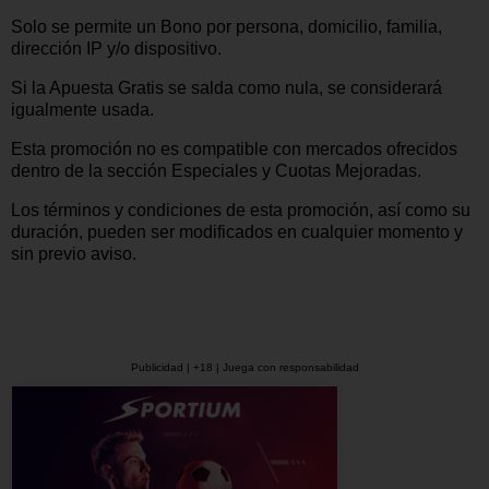
Solo se permite un Bono por persona, domicilio, familia,
dirección IP y/o dispositivo.
Si la Apuesta Gratis se salda como nula, se considerará
igualmente usada.
Esta promoción no es compatible con mercados ofrecidos
dentro de la sección Especiales y Cuotas Mejoradas.
Los términos y condiciones de esta promoción, así como su
duración, pueden ser modificados en cualquier momento y
sin previo aviso.
Publicidad | +18 | Juega con responsabilidad