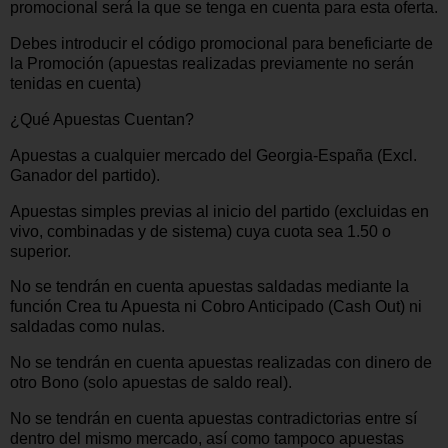
promocional será la que se tenga en cuenta para esta oferta.
Debes introducir el código promocional para beneficiarte de
la Promoción (apuestas realizadas previamente no serán
tenidas en cuenta)
¿Qué Apuestas Cuentan?
Apuestas a cualquier mercado del Georgia-España (Excl.
Ganador del partido).
Apuestas simples previas al inicio del partido (excluidas en
vivo, combinadas y de sistema) cuya cuota sea 1.50 o
superior.
No se tendrán en cuenta apuestas saldadas mediante la
función Crea tu Apuesta ni Cobro Anticipado (Cash Out) ni
saldadas como nulas.
No se tendrán en cuenta apuestas realizadas con dinero de
otro Bono (solo apuestas de saldo real).
No se tendrán en cuenta apuestas contradictorias entre sí
dentro del mismo mercado, así como tampoco apuestas