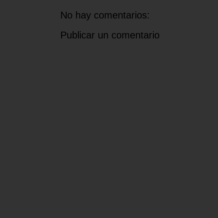
No hay comentarios:
Publicar un comentario