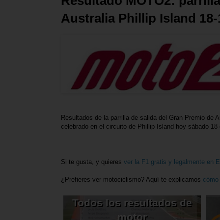
Resultado MOTO2: parrilla
Australia Phillip Island 18
Resultados de la parrilla de salida del Gran Premio de 
celebrado en el circuito de Phillip Island hoy sábado 1
Si te gusta, y quieres
ver la F1 gratis y legalmente en 
¿Prefieres ver motociclismo? Aquí te explicamos
cómo 
Todos los resultados de
motor