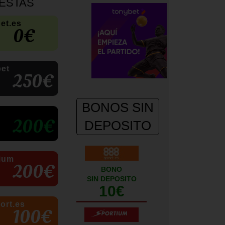
ESTAS
et.es
0€
et
250€
BONOS SIN
200€
DEPOSITO
ium
200€
BONO
SIN DEPOSITO
10€
ort.es
100€