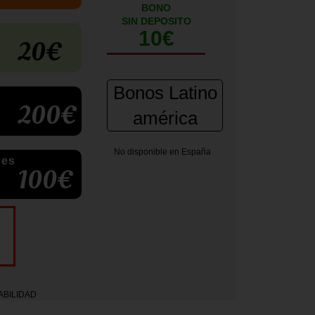
BONO
SIN DEPOSITO
10€
20€
Bonos Latino
200€
américa
No disponible en España
 es
100€
BILIDAD