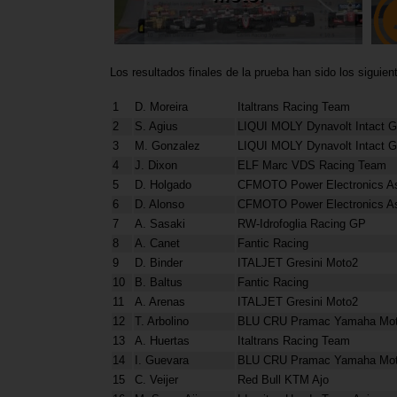
Los resultados finales de la prueba han sido los siguien
1
D. Moreira
Italtrans Racing Team
2
S. Agius
LIQUI MOLY Dynavolt Intact 
3
M. Gonzalez
LIQUI MOLY Dynavolt Intact 
4
J. Dixon
ELF Marc VDS Racing Team
5
D. Holgado
CFMOTO Power Electronics A
6
D. Alonso
CFMOTO Power Electronics A
7
A. Sasaki
RW-Idrofoglia Racing GP
8
A. Canet
Fantic Racing
9
D. Binder
ITALJET Gresini Moto2
10
B. Baltus
Fantic Racing
11
A. Arenas
ITALJET Gresini Moto2
12
T. Arbolino
BLU CRU Pramac Yamaha Mo
13
A. Huertas
Italtrans Racing Team
14
I. Guevara
BLU CRU Pramac Yamaha Mo
15
C. Veijer
Red Bull KTM Ajo