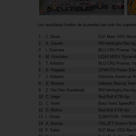
Los resultados finales de la prueba han sido los siguien
1
J. Dixon
ELF Marc VDS Raci
2
A. Sasaki
RW-Idrofoglia Racin
3
I. Guevara
BLU CRU Pramac Ya
4
M. Gonzalez
LIQUI MOLY Dynavolt
5
T. Arbolino
BLU CRU Pramac Ya
6
D. Holgado
CFMOTO Power Elect
7
J. Roberts
Onlyfans American 
8
D. Moreira
Italtrans Racing Tea
9
Z. Van Den Goorbergh
RW-Idrofoglia Racin
10
C. Veijer
Red Bull KTM Ajo
11
C. Vietti
Beta Tools SpeedRS
12
D. Muñoz
Red Bull KTM Ajo
13
I. Ortola
QJMOTOR - FRINSA 
14
A. Arenas
ITALJET Gresini Mot
15
F. Salac
ELF Marc VDS Raci