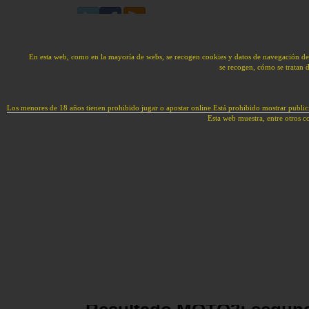
el forero jrvm y todo
En esta web, como en la mayoría de webs, se recogen cookies y datos de navegación de q
se recogen, cómo se tratan 
Los menores de 18 años tienen prohibido jugar o apostar online.
Está prohibido mostrar public
Esta web muestra, entre otros c
BONOS GRATIS
BONOS DE
SIN DEPÓSITO
BIENVENIDA
Los bonos de bienvenida h
JUEGA CON RESPONSABILIDAD
viernes, 26 de septiembre de 2025