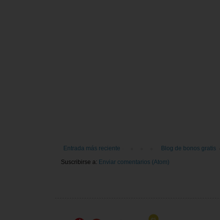
Entrada más reciente
Blog de bonos gratis
Suscribirse a:
Enviar comentarios (Atom)