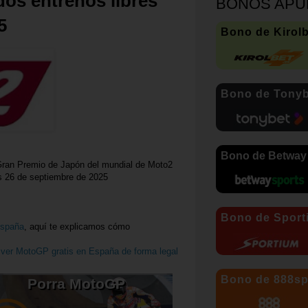
s entrenos libres
BONOS APU
5
Bono de Kirolb
Bono de Tonyb
Bono de Betway
 Gran Premio de Japón del mundial de Moto2
es 26 de septiembre de 2025
Bono de Sport
España
, aquí te explicamos cómo
ver MotoGP gratis en España de forma legal
Bono de 888sp
Porra MotoGP