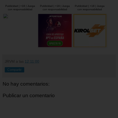
Publicidad | +18 | Juega
Publicidad | +18 | Juega
Publicidad | +18 | Juega
con responsabilidad
con responsabilidad
con responsabilidad
JRVM
a las
12:11:00
Compartir
No hay comentarios:
Publicar un comentario