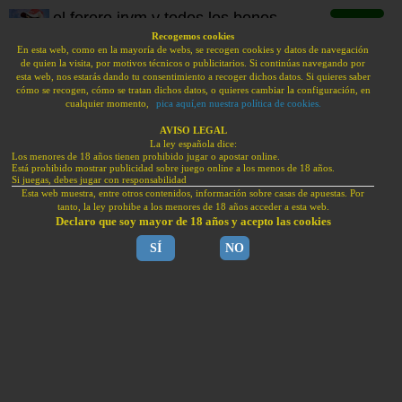
el forero jrvm y todos los bonos
de deportes
Recogemos cookies
En esta web, como en la mayoría de webs, se recogen cookies y datos de navegación
de quien la visita, por motivos técnicos o publicitarios. Si continúas navegando por
BONOS BIENVENIDA HAN VUELTO A ESPAÑA.
esta web, nos estarás dando tu consentimiento a recoger dichos datos. Si quieres saber
PUBLI | JUEGA CON RESPONSABILIDAD | +18
cómo se recogen, cómo se tratan dichos datos, o quieres cambiar la configuración, en
cualquier momento,
pica aquí,en nuestra política de cookies.
Bonos sin depósito
sportium: 200€
tonybet: 100€
AVISO LEGAL
La ley española dice:
freebet
Los menores de 18 años tienen prohibido jugar o apostar online.
Bonos de bienvenida
Está prohibido mostrar publicidad sobre juego online a los menos de 18 años.
KIROLBET: bono
888sport:
Si juegas, debes jugar con responsabilidad
Esta web muestra, entre otros contenidos, información sobre casas de apuestas. Por
100€
bono 100€
tanto, la ley prohibe a los menores de 18 años acceder a esta web.
Bonos julio 2026
Declaro que soy mayor de 18 años y acepto las cookies
Bonos julio 2026
SÍ
NO
sábado, 27 de septiembre de 2025
F1 | MotoGP | SBK
Resultado WorldSSP primera
carrera GP Aragón Motorland
Concursos | Porras
27-9-2025