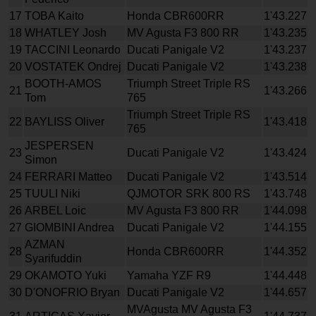
17
TOBA Kaito
Honda CBR600RR
1'43.227
18
WHATLEY Josh
MV Agusta F3 800 RR
1'43.235
19
TACCINI Leonardo
Ducati Panigale V2
1'43.237
20
VOSTATEK Ondrej
Ducati Panigale V2
1'43.238
BOOTH-AMOS
Triumph Street Triple RS
21
1'43.266
Tom
765
Triumph Street Triple RS
22
BAYLISS Oliver
1'43.418
765
JESPERSEN
23
Ducati Panigale V2
1'43.424
Simon
24
FERRARI Matteo
Ducati Panigale V2
1'43.514
25
TUULI Niki
QJMOTOR SRK 800 RS
1'43.748
26
ARBEL Loic
MV Agusta F3 800 RR
1'44.098
27
GIOMBINI Andrea
Ducati Panigale V2
1'44.155
AZMAN
28
Honda CBR600RR
1'44.352
Syarifuddin
29
OKAMOTO Yuki
Yamaha YZF R9
1'44.448
30
D'ONOFRIO Bryan
Ducati Panigale V2
1'44.657
MVAgusta MV Agusta F3