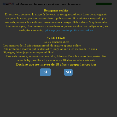
el forero jrvm y todos los bonos
de deportes
Recogemos cookies
En esta web, como en la mayoría de webs, se recogen cookies y datos de navegación
de quien la visita, por motivos técnicos o publicitarios. Si continúas navegando por
BONOS BIENVENIDA HAN VUELTO A ESPAÑA.
esta web, nos estarás dando tu consentimiento a recoger dichos datos. Si quieres saber
PUBLI | JUEGA CON RESPONSABILIDAD | +18
cómo se recogen, cómo se tratan dichos datos, o quieres cambiar la configuración, en
cualquier momento,
pica aquí,en nuestra política de cookies.
Bonos sin depósito
sportium: 200€
tonybet: 100€
AVISO LEGAL
La ley española dice:
freebet
Los menores de 18 años tienen prohibido jugar o apostar online.
Bonos de bienvenida
Está prohibido mostrar publicidad sobre juego online a los menos de 18 años.
KIROLBET: bono
888sport:
Si juegas, debes jugar con responsabilidad
Esta web muestra, entre otros contenidos, información sobre casas de apuestas. Por
100€
bono 100€
tanto, la ley prohibe a los menores de 18 años acceder a esta web.
Bonos julio 2026
Declaro que soy mayor de 18 años y acepto las cookies
Bonos julio 2026
SÍ
NO
viernes, 17 de octubre de 2025
F1 | MotoGP | SBK
Resultado WorldSSP
superpole GP España Jerez
Concursos | Porras
17-10-2025