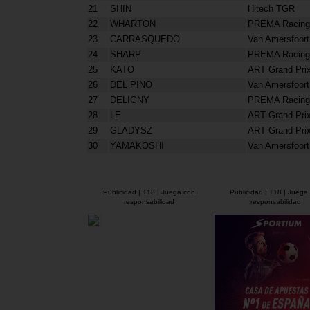
21
SHIN
Hitech TGR
22
WHARTON
PREMA Racing
23
CARRASQUEDO
Van Amersfoort
24
SHARP
PREMA Racing
25
KATO
ART Grand Pri
26
DEL PINO
Van Amersfoort
27
DELIGNY
PREMA Racing
28
LE
ART Grand Pri
29
GLADYSZ
ART Grand Pri
30
YAMAKOSHI
Van Amersfoort
Publicidad | +18 | Juega con
Publicidad | +18 | Juega
responsabilidad
responsabilidad