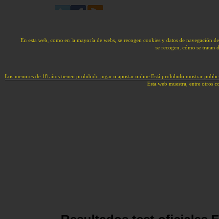
el forero jrvm y todo
En esta web, como en la mayoría de webs, se recogen cookies y datos de navegación de q
se recogen, cómo se tratan 
Los menores de 18 años tienen prohibido jugar o apostar online.
Está prohibido mostrar public
Esta web muestra, entre otros c
BONOS GRATIS
BONOS DE
SIN DEPÓSITO
BIENVENIDA
Los bonos de bienvenida h
JUEGA CON RESPONSABILIDAD
miércoles, 22 de octubre de 2025