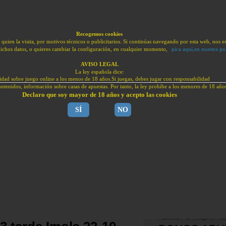
Recogemos cookies
s los bonos de deportes
uien la visita, por motivos técnicos o publicitarios. Si continúas navegando por esta web, nos e
dichos datos, o quieres cambiar la configuración, en cualquier momento,
pica aquí,en nuestra pol
AVISO LEGAL
La ley española dice:
idad sobre juego online a los menos de 18 años.
Si juegas, debes jugar con responsabilidad
F1
ontenidos, información sobre casas de apuestas. Por tanto, la ley prohibe a los menores de 18 año
CONCURSOS Y
MOTOGP
BONOS
Declaro que soy mayor de 18 años y acepto las cookies
PORRAS
SUPERBIKE
julio 2026
SÍ
NO
an vuelto a España.
Publicidad | +18 | Juega con res