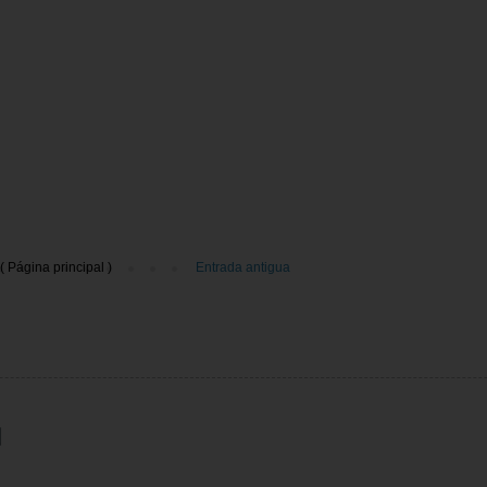
( Página principal )
Entrada antigua