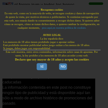
el forero jrvm y todos los bonos
de deportes
Recogemos cookies
En esta web, como en la mayoría de webs, se recogen cookies y datos de navegación
de quien la visita, por motivos técnicos o publicitarios. Si continúas navegando por
BONOS BIENVENIDA HAN VUELTO A ESPAÑA.
esta web, nos estarás dando tu consentimiento a recoger dichos datos. Si quieres saber
PUBLI | JUEGA CON RESPONSABILIDAD | +18
cómo se recogen, cómo se tratan dichos datos, o quieres cambiar la configuración, en
cualquier momento,
pica aquí,en nuestra política de cookies.
Bonos sin depósito
sportium: 200€
tonybet: 100€
AVISO LEGAL
La ley española dice:
freebet
Los menores de 18 años tienen prohibido jugar o apostar online.
Bonos de bienvenida
Está prohibido mostrar publicidad sobre juego online a los menos de 18 años.
KIROLBET: bono
888sport:
Si juegas, debes jugar con responsabilidad
Esta web muestra, entre otros contenidos, información sobre casas de apuestas. Por
100€
bono 100€
tanto, la ley prohibe a los menores de 18 años acceder a esta web.
Bonos julio 2026
Declaro que soy mayor de 18 años y acepto las cookies
Bonos julio 2026
SÍ
NO
jueves, 15 de enero de 2026
F1 | MotoGP | SBK
Este post es antiguo y sus promociones están
caducadas
La información contenida en este post no constituye
Concursos | Porras
ningún tipo de publicidad y está disponible aquí tan
sólo a modo de archivo histórico de promociones del
pasado.