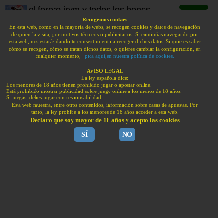
el forero jrvm y todos los bonos
de deportes
Recogemos cookies
En esta web, como en la mayoría de webs, se recogen cookies y datos de navegación
de quien la visita, por motivos técnicos o publicitarios. Si continúas navegando por
BONOS BIENVENIDA HAN VUELTO A ESPAÑA.
esta web, nos estarás dando tu consentimiento a recoger dichos datos. Si quieres saber
PUBLI | JUEGA CON RESPONSABILIDAD | +18
cómo se recogen, cómo se tratan dichos datos, o quieres cambiar la configuración, en
cualquier momento,
pica aquí,en nuestra política de cookies.
Bonos sin depósito
sportium: 200€
tonybet: 100€
AVISO LEGAL
La ley española dice:
freebet
Los menores de 18 años tienen prohibido jugar o apostar online.
Bonos de bienvenida
Está prohibido mostrar publicidad sobre juego online a los menos de 18 años.
KIROLBET: bono
888sport:
Si juegas, debes jugar con responsabilidad
Esta web muestra, entre otros contenidos, información sobre casas de apuestas. Por
100€
bono 100€
tanto, la ley prohibe a los menores de 18 años acceder a esta web.
Bonos julio 2026
Declaro que soy mayor de 18 años y acepto las cookies
Bonos julio 2026
SÍ
NO
viernes, 27 de febrero de 2026
F1 | MotoGP | SBK
Resultado MOTO3: segundos
entrenos libres Thailandia
Concursos | Porras
Chang 27-2-2026