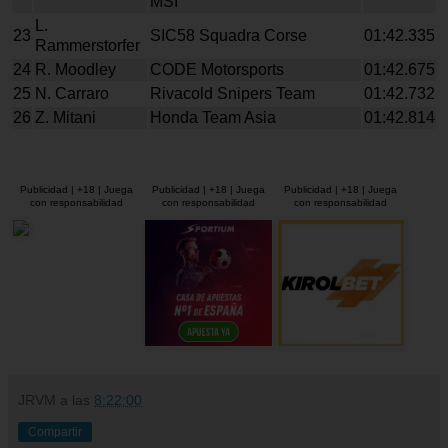
MSI
L.
23
SIC58 Squadra Corse
01:42.335
Rammerstorfer
24
R. Moodley
CODE Motorsports
01:42.675
25
N. Carraro
Rivacold Snipers Team
01:42.732
26
Z. Mitani
Honda Team Asia
01:42.814
Publicidad | +18 | Juega
Publicidad | +18 | Juega
Publicidad | +18 | Juega
con responsabilidad
con responsabilidad
con responsabilidad
JRVM
a las
8:22:00
Compartir