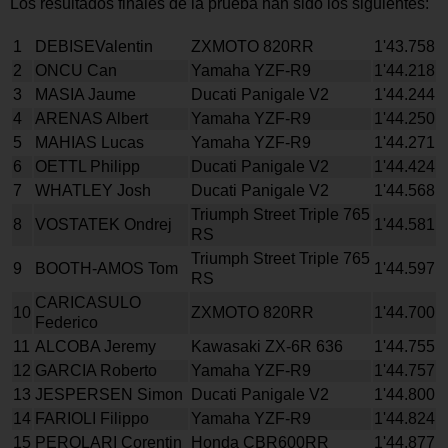
Los resultados finales de la prueba han sido los siguientes:
1
DEBISEValentin
ZXMOTO 820RR
1'43.758
2
ONCU Can
Yamaha YZF-R9
1'44.218
3
MASIA Jaume
Ducati Panigale V2
1'44.244
4
ARENAS Albert
Yamaha YZF-R9
1'44.250
5
MAHIAS Lucas
Yamaha YZF-R9
1'44.271
6
OETTL Philipp
Ducati Panigale V2
1'44.424
7
WHATLEY Josh
Ducati Panigale V2
1'44.568
Triumph Street Triple 765
8
VOSTATEK Ondrej
1'44.581
RS
Triumph Street Triple 765
9
BOOTH-AMOS Tom
1'44.597
RS
CARICASULO
10
ZXMOTO 820RR
1'44.700
Federico
11
ALCOBA Jeremy
Kawasaki ZX-6R 636
1'44.755
12
GARCIA Roberto
Yamaha YZF-R9
1'44.757
13
JESPERSEN Simon
Ducati Panigale V2
1'44.800
14
FARIOLI Filippo
Yamaha YZF-R9
1'44.824
15
PEROLARI Corentin
Honda CBR600RR
1'44.877