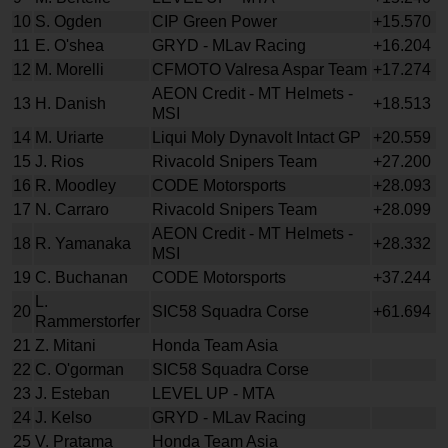
10
S. Ogden
CIP Green Power
+15.570
11
E. O'shea
GRYD - MLav Racing
+16.204
12
M. Morelli
CFMOTO Valresa Aspar Team
+17.274
AEON Credit - MT Helmets -
13
H. Danish
+18.513
MSI
14
M. Uriarte
Liqui Moly Dynavolt Intact GP
+20.559
15
J. Rios
Rivacold Snipers Team
+27.200
16
R. Moodley
CODE Motorsports
+28.093
17
N. Carraro
Rivacold Snipers Team
+28.099
AEON Credit - MT Helmets -
18
R. Yamanaka
+28.332
MSI
19
C. Buchanan
CODE Motorsports
+37.244
L.
20
SIC58 Squadra Corse
+61.694
Rammerstorfer
21
Z. Mitani
Honda Team Asia
22
C. O'gorman
SIC58 Squadra Corse
23
J. Esteban
LEVEL UP - MTA
24
J. Kelso
GRYD - MLav Racing
25
V. Pratama
Honda Team Asia