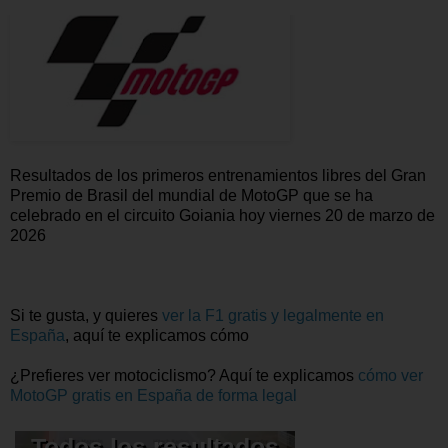
Resultados de los primeros entrenamientos libres del Gran
Premio de Brasil del mundial de MotoGP que se ha
celebrado en el circuito Goiania hoy viernes 20 de marzo de
2026
Si te gusta, y quieres
ver la F1 gratis y legalmente en
España
, aquí te explicamos cómo
¿Prefieres ver motociclismo? Aquí te explicamos
cómo ver
MotoGP gratis en España de forma legal
Todos los resultados