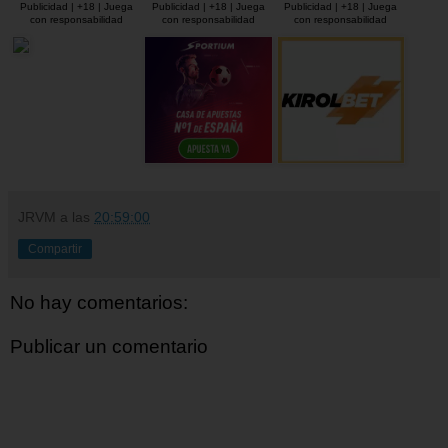
Publicidad | +18 | Juega
Publicidad | +18 | Juega
Publicidad | +18 | Juega
con responsabilidad
con responsabilidad
con responsabilidad
JRVM
a las
20:59:00
Compartir
No hay comentarios:
Publicar un comentario