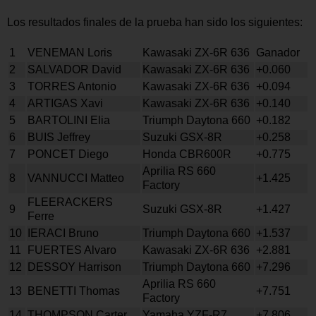
Los resultados finales de la prueba han sido los siguientes:
1
VENEMAN Loris
Kawasaki ZX-6R 636
Ganador
2
SALVADOR David
Kawasaki ZX-6R 636
+0.060
3
TORRES Antonio
Kawasaki ZX-6R 636
+0.094
4
ARTIGAS Xavi
Kawasaki ZX-6R 636
+0.140
5
BARTOLINI Elia
Triumph Daytona 660
+0.182
6
BUIS Jeffrey
Suzuki GSX-8R
+0.258
7
PONCET Diego
Honda CBR600R
+0.775
Aprilia RS 660
8
VANNUCCI Matteo
+1.425
Factory
FLEERACKERS
9
Suzuki GSX-8R
+1.427
Ferre
10
IERACI Bruno
Triumph Daytona 660
+1.537
11
FUERTES Alvaro
Kawasaki ZX-6R 636
+2.881
12
DESSOY Harrison
Triumph Daytona 660
+7.296
Aprilia RS 660
13
BENETTI Thomas
+7.751
Factory
14
THOMPSON Carter
Yamaha YZF-R7
+7.806