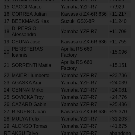
15
GAGGI Marco
Yamaha YZF-R7
+7.929
16
CORREA Julian
Kawasaki ZX-6R 636
+11.217
17
BEEKMANS Kas
Suzuki GSX-8R
+11.240
DI PERSIO
18
Yamaha YZF-R7
+11.709
Alessandro
19
OSUNA Jose
Kawasaki ZX-6R 636
+11.755
PERISTERAS
Aprilia RS 660
20
+15.096
Ioannis
Factory
Aprilia RS 660
21
SORRENTI Mattia
+15.151
Factory
22
MAIER Humberto
Yamaha YZF-R7
+23.736
23
AGASKA Arai
Yamaha YZF-R7
+24.039
24
GENNAI Mirko
Yamaha YZF-R7
+24.081
25
SOVICKA Troy
Yamaha YZF-R7
+24.776
26
CAZARD Gabin
Yamaha YZF-R7
+25.486
27
RISUENO Juan
Kawasaki ZX-6R 636
+29.370
28
MULYA Felix
Yamaha YZF-R7
+31.203
29
ALONSO Tomas
Yamaha YZF-R7
+41.675
RT
AKSU Taiyo
Yamaha YZF-R7
abandono