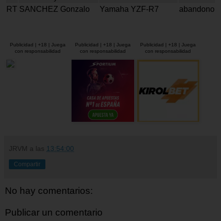
RT
SANCHEZ Gonzalo
Yamaha YZF-R7
abandono
Publicidad | +18 | Juega
Publicidad | +18 | Juega
Publicidad | +18 | Juega
con responsabilidad
con responsabilidad
con responsabilidad
JRVM
a las
13:54:00
Compartir
No hay comentarios:
Publicar un comentario