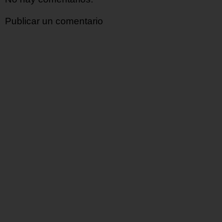
Publicar un comentario