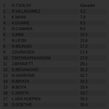
1
N.TSOLOV
Ganador
2
R.VILLAGOMEZ
3.2
3
K.MAINI
7.8
4
A.DUNNE
8.5
5
R.CAMARA
9.0
6
G.MINI
15.3
7
N.LEON
15.6
8
R.BILINSKI
17.2
9
J.DURKSEN
17.4
10
T.INTHRAPHUVASAK
27.0
11
J.BENNETT
29.1
12
D.BEGANOVIC
31.2
13
N.VARRONE
32.7
14
R.MIYATA
33.3
15
M.BOYA
33.4
16
C.HERTA
33.7
17
L.VAN HOEPEN
35.2
18
O.GOETHE
35.4