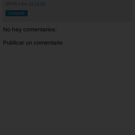
JRVM
a las
13:14:00
Compartir
No hay comentarios:
Publicar un comentario