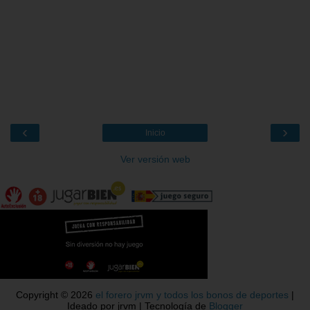
‹
›
Inicio
Ver versión web
Copyright ©
2026
el forero jrvm y todos los bonos de deportes
|
Ideado por jrvm | Tecnología de
Blogger