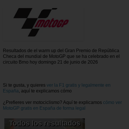
Resultados de el warm up del Gran Premio de República
Checa del mundial de MotoGP que se ha celebrado en el
circuito Brno hoy domingo 21 de junio de 2026
Si te gusta, y quieres
ver la F1 gratis y legalmente en
España
, aquí te explicamos cómo
¿Prefieres ver motociclismo? Aquí te explicamos
cómo ver
MotoGP gratis en España de forma legal
Todos los resultados