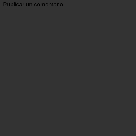
Publicar un comentario