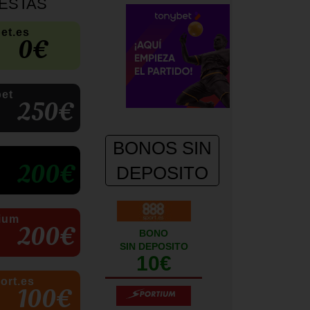
ESTAS
et.es
0€
et
250€
BONOS SIN
200€
DEPOSITO
ium
200€
BONO
SIN DEPOSITO
10€
ort.es
100€