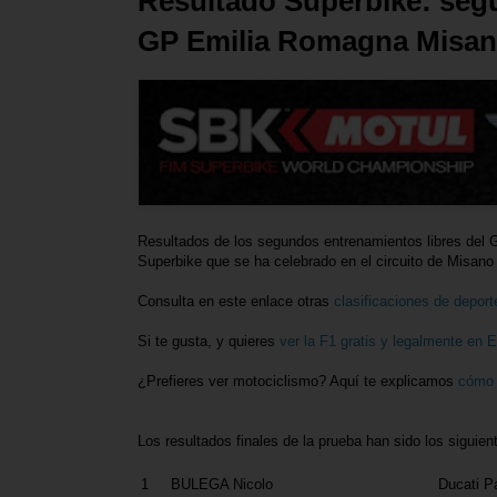
Resultado Superbike: seg
GP Emilia Romagna Misan
Resultados de los segundos entrenamientos libres del
Superbike que se ha celebrado en el circuito de Misano
Consulta en este enlace otras
clasificaciones de depor
Si te gusta, y quieres
ver la F1 gratis y legalmente en 
¿Prefieres ver motociclismo? Aquí te explicamos
cómo 
Los resultados finales de la prueba han sido los siguien
1
BULEGA Nicolo
Ducati P