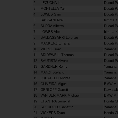
2
LECUONA Iker
Ducati P
3
MONTELLA Yari
Ducati P
4
LOWES Sam
Ducati P
5
BASSANI Axel
bimota K
6
SURRA Alberto
Ducati P
7
LOWES Alex
bimota K
8
BALDASSARRI Lorenzo
Ducati P
9
MACKENZIE Tarran
Ducati P
10
VIERGE Xavi
Yamaha 
11
BRIDEWELL Thomas
Ducati P
12
BAUTISTA Alvaro
Ducati P
13
GARDNER Remy
Yamaha 
14
MANZI Stefano
Yamaha 
15
LOCATELLI Andrea
Yamaha 
16
OLIVEIRA Miguel
BMW M 
17
GERLOFF Garrett
Kawasak
18
VAN DER MARK Michael
BMW M 
19
CHANTRA Somkiat
Honda C
20
SOFUOGLU Bahattin
Yamaha 
21
VICKERS Ryan
Honda C