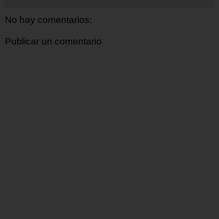
No hay comentarios:
Publicar un comentario