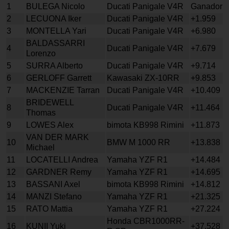
1
BULEGA Nicolo
Ducati Panigale V4R
Ganador
2
LECUONA Iker
Ducati Panigale V4R
+1.959
3
MONTELLA Yari
Ducati Panigale V4R
+6.980
BALDASSARRI
4
Ducati Panigale V4R
+7.679
Lorenzo
5
SURRA Alberto
Ducati Panigale V4R
+9.714
6
GERLOFF Garrett
Kawasaki ZX-10RR
+9.853
7
MACKENZIE Tarran
Ducati Panigale V4R
+10.409
BRIDEWELL
8
Ducati Panigale V4R
+11.464
Thomas
9
LOWES Alex
bimota KB998 Rimini
+11.873
VAN DER MARK
10
BMW M 1000 RR
+13.838
Michael
11
LOCATELLI Andrea
Yamaha YZF R1
+14.484
12
GARDNER Remy
Yamaha YZF R1
+14.695
13
BASSANI Axel
bimota KB998 Rimini
+14.812
14
MANZI Stefano
Yamaha YZF R1
+21.325
15
RATO Mattia
Yamaha YZF R1
+27.224
Honda CBR1000RR-
16
KUNII Yuki
+37.528