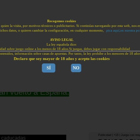
Recogemos cookies
s los bonos de deportes
uien la visita, por motivos técnicos o publicitarios. Si continúas navegando por esta web, nos e
dichos datos, o quieres cambiar la configuración, en cualquier momento,
pica aquí,en nuestra pol
AVISO LEGAL
La ley española dice:
idad sobre juego online a los menos de 18 años.
Si juegas, debes jugar con responsabilidad
F1
ontenidos, información sobre casas de apuestas. Por tanto, la ley prohibe a los menores de 18 año
CONCURSOS Y
MOTOGP
BONOS
Declaro que soy mayor de 18 años y acepto las cookies
PORRAS
SUPERBIKE
julio 2026
SÍ
NO
an vuelto a España.
Publicidad | +18 | Juega con res
n caducadas