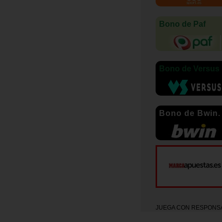
Bono de Paf
Bono de Versus
Bono de Bwin.
JUEGA CON RESPONSA