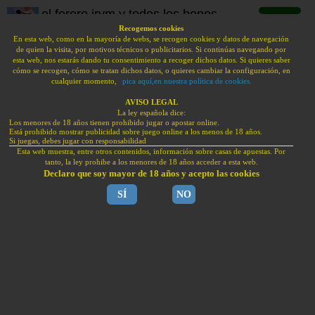
el forero jrvm y todos los bonos
de deportes
Recogemos cookies
En esta web, como en la mayoría de webs, se recogen cookies y datos de navegación
de quien la visita, por motivos técnicos o publicitarios. Si continúas navegando por
BONOS BIENVENIDA HAN VUELTO A ESPAÑA.
esta web, nos estarás dando tu consentimiento a recoger dichos datos. Si quieres saber
PUBLI | JUEGA CON RESPONSABILIDAD | +18
cómo se recogen, cómo se tratan dichos datos, o quieres cambiar la configuración, en
cualquier momento,
pica aquí,en nuestra política de cookies.
Bonos sin depósito
sportium: 200€
tonybet: 100€
AVISO LEGAL
La ley española dice:
freebet
Los menores de 18 años tienen prohibido jugar o apostar online.
Bonos de bienvenida
Está prohibido mostrar publicidad sobre juego online a los menos de 18 años.
KIROLBET: bono
888sport:
Si juegas, debes jugar con responsabilidad
Esta web muestra, entre otros contenidos, información sobre casas de apuestas. Por
100€
bono 100€
tanto, la ley prohibe a los menores de 18 años acceder a esta web.
Bonos julio 2026
Declaro que soy mayor de 18 años y acepto las cookies
Bonos julio 2026
SÍ
NO
martes, 12 de mayo de 2026
F1 | MotoGP | SBK
sportium promo Chelsea vs
City 16-5-2026
Concursos | Porras