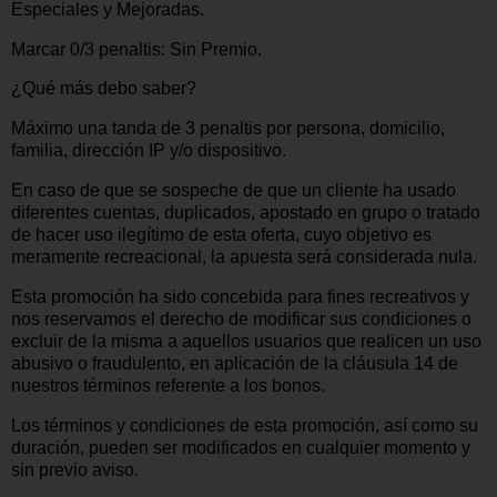
Especiales y Mejoradas.
Marcar 0/3 penaltis: Sin Premio.
¿Qué más debo saber?
Máximo una tanda de 3 penaltis por persona, domicilio,
familia, dirección IP y/o dispositivo.
En caso de que se sospeche de que un cliente ha usado
diferentes cuentas, duplicados, apostado en grupo o tratado
de hacer uso ilegítimo de esta oferta, cuyo objetivo es
meramente recreacional, la apuesta será considerada nula.
Esta promoción ha sido concebida para fines recreativos y
nos reservamos el derecho de modificar sus condiciones o
excluir de la misma a aquellos usuarios que realicen un uso
abusivo o fraudulento, en aplicación de la cláusula 14 de
nuestros términos referente a los bonos.
Los términos y condiciones de esta promoción, así como su
duración, pueden ser modificados en cualquier momento y
sin previo aviso.