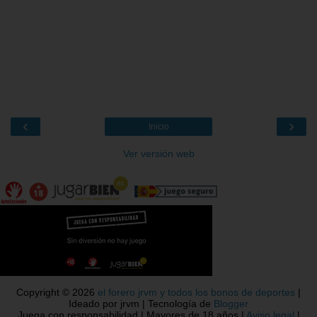
‹
›
Inicio
Ver versión web
Copyright ©
2026
el forero jrvm y todos los bonos de deportes
|
Ideado por jrvm | Tecnología de
Blogger
Juega con responsabilidad | Mayores de 18 años |
Aviso legal
|