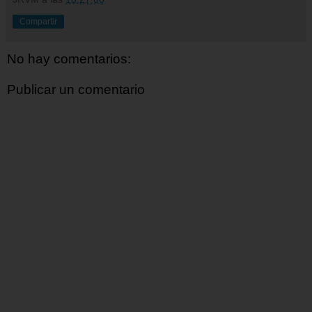
Compartir
No hay comentarios:
Publicar un comentario