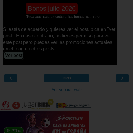
Bonos julio 2026
(Pica aquí para acceder a los bonos actuales)
Si estás de acuerdo y quieres ver el post, pica en "ver
post". En caso contrario, no tienes permiso para ver
este post pero puedes ver las promociones actuales
en el blog en otros posts.
Ver post
‹
›
Inicio
Ver versión web