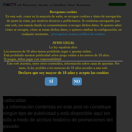
el forero jrvm y todos los bonos
de deportes
Recogemos cookies
En esta web, como en la mayoría de webs, se recogen cookies y datos de navegación
de quien la visita, por motivos técnicos o publicitarios. Si continúas navegando por
BONOS BIENVENIDA HAN VUELTO A ESPAÑA.
esta web, nos estarás dando tu consentimiento a recoger dichos datos. Si quieres saber
PUBLI | JUEGA CON RESPONSABILIDAD | +18
cómo se recogen, cómo se tratan dichos datos, o quieres cambiar la configuración, en
cualquier momento,
pica aquí,en nuestra política de cookies.
Bonos sin depósito
sportium: 200€
tonybet: 100€
AVISO LEGAL
La ley española dice:
freebet
Los menores de 18 años tienen prohibido jugar o apostar online.
Bonos de bienvenida
Está prohibido mostrar publicidad sobre juego online a los menos de 18 años.
KIROLBET: bono
888sport:
Si juegas, debes jugar con responsabilidad
Esta web muestra, entre otros contenidos, información sobre casas de apuestas. Por
100€
bono 100€
tanto, la ley prohibe a los menores de 18 años acceder a esta web.
Bonos julio 2026
Declaro que soy mayor de 18 años y acepto las cookies
Bonos julio 2026
SÍ
NO
jueves, 14 de mayo de 2026
F1 | MotoGP | SBK
Este post es antiguo y sus promociones están
caducadas
La información contenida en este post no constituye
Concursos | Porras
ningún tipo de publicidad y está disponible aquí tan
sólo a modo de archivo histórico de promociones del
pasado.