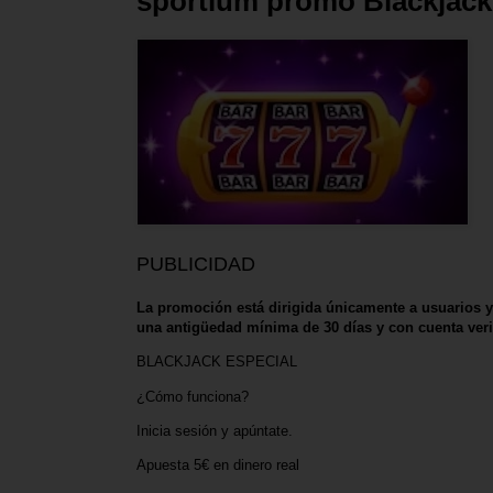
sportium promo Blackjack 
PUBLICIDAD
La promoción está dirigida únicamente a usuarios y
una antigüedad mínima de 30 días y con cuenta veri
BLACKJACK ESPECIAL
¿Cómo funciona?
Inicia sesión y apúntate.
Apuesta 5€ en dinero real