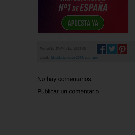
Posted by
JRVM
a las
10:33:00
Labels:
blackjack
,
mayo 2026
,
sportium
No hay comentarios:
Publicar un comentario