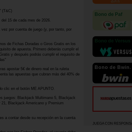
” (T&C)
Bono de Paf
l del 15 de cada mes de 2026.
ez por cuenta de juego (y, por tanto, por
Bono de Versus
nos de Fichas Doradas o Giros Gratis en los
equisito de apuesta. Primero deberás cumplir el
Gratis y después podrás cumplir el requisito de
das"
Bono de Bwin.
as apostar 5€ de dinero real en la ruleta
cuenta las apuestas que cubran más del 40% de
ndo clic en el botón ME APUNTO.
tes juegos: Blackjack Multimano 5, Blackjack
er 21, Blackjack Americano y Premium
les a contar desde su recepción en la cuenta
JUEGA CON RESPONSA