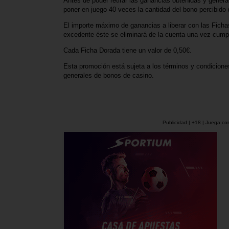
Antes de poder retirar las ganancias obtenidas y gener
poner en juego 40 veces la cantidad del bono percibido (
El importe máximo de ganancias a liberar con las Fich
excedente éste se eliminará de la cuenta una vez cumpli
Cada Ficha Dorada tiene un valor de 0,50€.
Esta promoción está sujeta a los términos y condicione
generales de bonos de casino.
Publicidad | +18 | Juega co