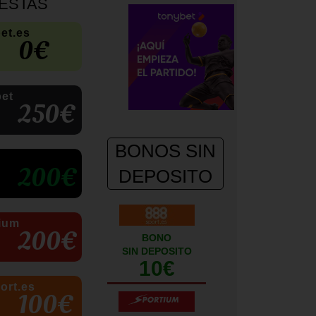
ESTAS
et.es
0€
et
250€
BONOS SIN
200€
DEPOSITO
ium
200€
BONO
SIN DEPOSITO
10€
ort.es
100€