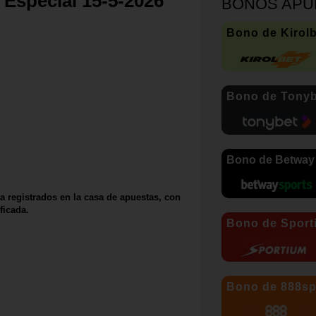
Especial 15-5-2026
BONOS APU
Bono de Kirolb
Bono de Tonyb
Bono de Betway
a registrados en la casa de apuestas, con
ficada.
Bono de Sport
Bono de 888sp