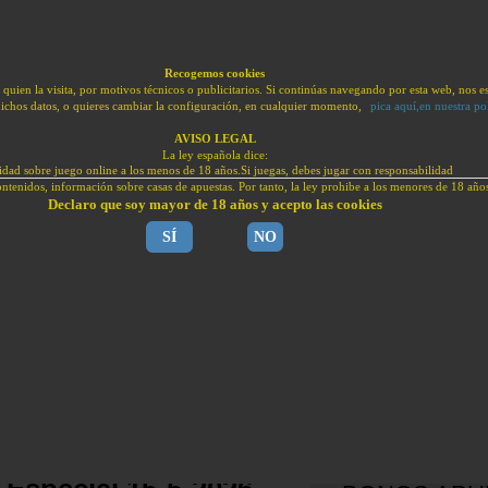
Recogemos cookies
s los bonos de deportes
uien la visita, por motivos técnicos o publicitarios. Si continúas navegando por esta web, nos e
dichos datos, o quieres cambiar la configuración, en cualquier momento,
pica aquí,en nuestra pol
AVISO LEGAL
La ley española dice:
idad sobre juego online a los menos de 18 años.
Si juegas, debes jugar con responsabilidad
F1
ontenidos, información sobre casas de apuestas. Por tanto, la ley prohibe a los menores de 18 año
CONCURSOS Y
MOTOGP
BONOS
Declaro que soy mayor de 18 años y acepto las cookies
PORRAS
SUPERBIKE
julio 2026
SÍ
NO
an vuelto a España.
Publicidad | +18 | Juega con res