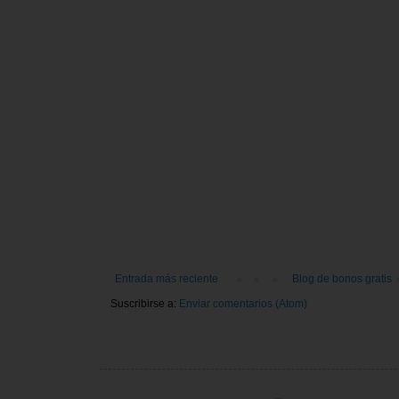
Entrada más reciente
Blog de bonos gratis
Suscribirse a:
Enviar comentarios (Atom)