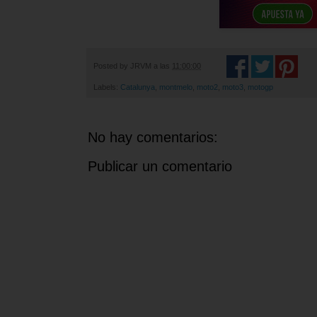
Posted by
JRVM
a las
11:00:00
Labels:
Catalunya
,
montmelo
,
moto2
,
moto3
,
motogp
No hay comentarios:
Publicar un comentario