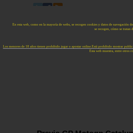
el forero jrvm y todo
En esta web, como en la mayoría de webs, se recogen cookies y datos de navegación de q
se recogen, cómo se tratan 
Los menores de 18 años tienen prohibido jugar o apostar online.
Está prohibido mostrar public
Esta web muestra, entre otros c
BONOS GRATIS
BONOS DE
SIN DEPÓSITO
BIENVENIDA
Los bonos de bienvenida h
JUEGA CON RESPONSABILIDAD
jueves, 14 de mayo de 2026