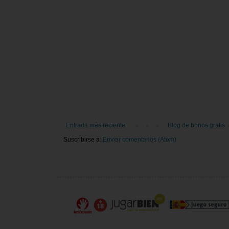
Entrada más reciente
Blog de bonos gratis
Suscribirse a:
Enviar comentarios (Atom)