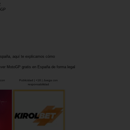
2
toGP
P
n España, aquí te explicamos cómo
 ver MotoGP gratis en España de forma legal
 con
Publicidad | +18 | Juega con
responsabilidad