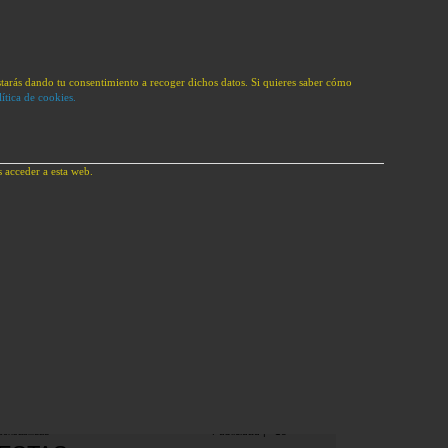
starás dando tu consentimiento a recoger dichos datos. Si quieres saber cómo
ítica de cookies.
s acceder a esta web.
BLOGS DE
APUESTAS
Publicidad | +18
ponsabilidad