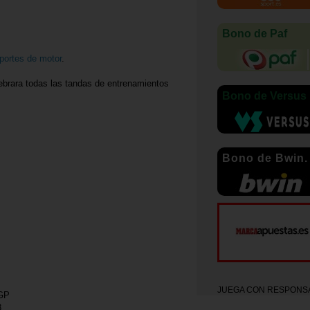
Bono de Paf
eportes de motor
.
lebrara todas las tandas de entrenamientos
Bono de Versus
Bono de Bwin.
JUEGA CON RESPONSA
oGP
3