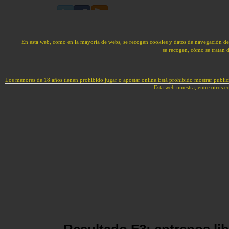
el forero jrvm y todo
En esta web, como en la mayoría de webs, se recogen cookies y datos de navegación de q
se recogen, cómo se tratan 
Los menores de 18 años tienen prohibido jugar o apostar online.
Está prohibido mostrar public
Esta web muestra, entre otros c
BONOS GRATIS
BONOS DE
SIN DEPÓSITO
BIENVENIDA
Los bonos de bienvenida h
JUEGA CON RESPONSABILIDAD
jueves, 4 de junio de 2026