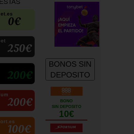
ESTAS
et.es
0€
et
250€
BONOS SIN
200€
DEPOSITO
ium
200€
BONO
SIN DEPOSITO
10€
ort.es
100€