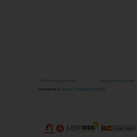
Entrada más reciente
Blog de bonos gratis
Suscribirse a:
Enviar comentarios (Atom)