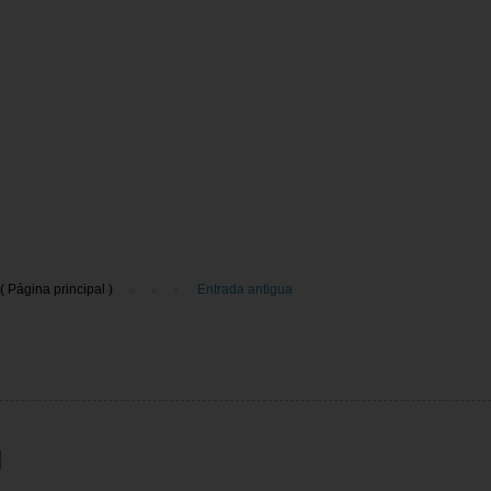
( Página principal )
Entrada antigua