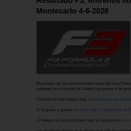
Resultado F3: entrenos l
Montecarlo 4-6-2026
Resultados de los entrenamientos libres del Gran Premi
celebrado en el circuito de Jeddah hoy jueves 4 de juni
Consulta en este enlace otras
clasificaciones de depor
Si te gusta, y quieres
ver la F1 gratis y legalmente en 
¿Prefieres ver motociclismo? Aquí te explicamos
cómo 
Los resultados finales de la prueba han sido los siguien