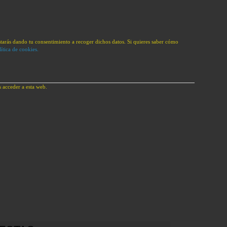
starás dando tu consentimiento a recoger dichos datos. Si quieres saber cómo
ítica de cookies.
s acceder a esta web.
BLOGS DE
APUESTAS
Publicidad | +18
ponsabilidad