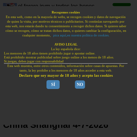
el forero jrvm y todos los bonos
de deportes
Recogemos cookies
En esta web, como en la mayoría de webs, se recogen cookies y datos de navegación
de quien la visita, por motivos técnicos o publicitarios. Si continúas navegando por
BONOS BIENVENIDA HAN VUELTO A ESPAÑA.
esta web, nos estarás dando tu consentimiento a recoger dichos datos. Si quieres saber
PUBLI | JUEGA CON RESPONSABILIDAD | +18
cómo se recogen, cómo se tratan dichos datos, o quieres cambiar la configuración, en
cualquier momento,
pica aquí,en nuestra política de cookies.
Bonos sin depósito
sportium: 200€
tonybet: 100€
AVISO LEGAL
La ley española dice:
freebet
Los menores de 18 años tienen prohibido jugar o apostar online.
Bonos de bienvenida
Está prohibido mostrar publicidad sobre juego online a los menos de 18 años.
KIROLBET: bono
888sport:
Si juegas, debes jugar con responsabilidad
Esta web muestra, entre otros contenidos, información sobre casas de apuestas. Por
100€
bono 100€
tanto, la ley prohibe a los menores de 18 años acceder a esta web.
Bonos julio 2026
Declaro que soy mayor de 18 años y acepto las cookies
Bonos julio 2026
SÍ
NO
sábado, 4 de julio de 2026
F1 | MotoGP | SBK
Resultado FormulaE
segundos entrenos libres GP
Concursos | Porras
China Shanghai 4-7-2026