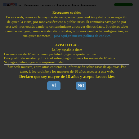
el forero jrvm y todos los bonos
de deportes
Recogemos cookies
En esta web, como en la mayoría de webs, se recogen cookies y datos de navegación
de quien la visita, por motivos técnicos o publicitarios. Si continúas navegando por
BONOS BIENVENIDA HAN VUELTO A ESPAÑA.
esta web, nos estarás dando tu consentimiento a recoger dichos datos. Si quieres saber
PUBLI | JUEGA CON RESPONSABILIDAD | +18
cómo se recogen, cómo se tratan dichos datos, o quieres cambiar la configuración, en
cualquier momento,
pica aquí,en nuestra política de cookies.
Bonos sin depósito
sportium: 200€
tonybet: 100€
AVISO LEGAL
La ley española dice:
freebet
Los menores de 18 años tienen prohibido jugar o apostar online.
Bonos de bienvenida
Está prohibido mostrar publicidad sobre juego online a los menos de 18 años.
KIROLBET: bono
888sport:
Si juegas, debes jugar con responsabilidad
Esta web muestra, entre otros contenidos, información sobre casas de apuestas. Por
100€
bono 100€
tanto, la ley prohibe a los menores de 18 años acceder a esta web.
Bonos julio 2026
Declaro que soy mayor de 18 años y acepto las cookies
Bonos julio 2026
SÍ
NO
sábado, 19 de julio de 2025
F1 | MotoGP | SBK
Resultado MOTOGP: terceros
entrenos libres GP República
Concursos | Porras
Checa Brno 19-7-2025