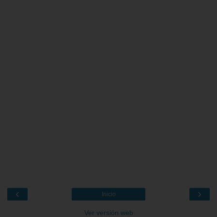
‹
›
Inicio
Ver versión web