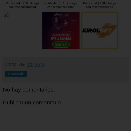
Publicidad | +18 | Juega
Publicidad | +18 | Juega
Publicidad | +18 | Juega
con responsabilidad
con responsabilidad
con responsabilidad
JRVM
a las
10:05:00
Compartir
No hay comentarios:
Publicar un comentario