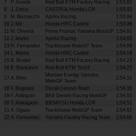
7
P. Acosta
Red Bull KTM Factory Racing
1:53.82
8
J. Zarco
CASTROL Honda LCR
1:53.92
9
M. Bezzecchi
Aprilia Racing
1:53.94
10
J. Mir
Honda HRC Castrol
1:53.96
11
M. Oliveira
Prima Pramac Yamaha MotoGP
1:54.01
12
J. Martin
Aprilia Racing
1:54.05
13
R. Fernandez
Trackhouse MotoGP Team
1:54.09
14
L. Marini
Honda HRC Castrol
1:54.19
15
B. Binder
Red Bull KTM Factory Racing
1:54.23
16
E. Bastianini
Red Bull KTM Tech3
1:54.23
Monster Energy Yamaha
17
A. Rins
1:54.31
MotoGP Team
18
F. Bagnaia
Ducati Lenovo Team
1:54.33
19
F. Aldeguer
BK8 Gresini Racing MotoGP
1:54.50
20
T. Nakagami
IDEMITSU Honda LCR
1:54.51
21
A. Ogura
Trackhouse MotoGP Team
1:54.61
22
A. Fernandez
Yamaha Factory Racing Team
1:54.68