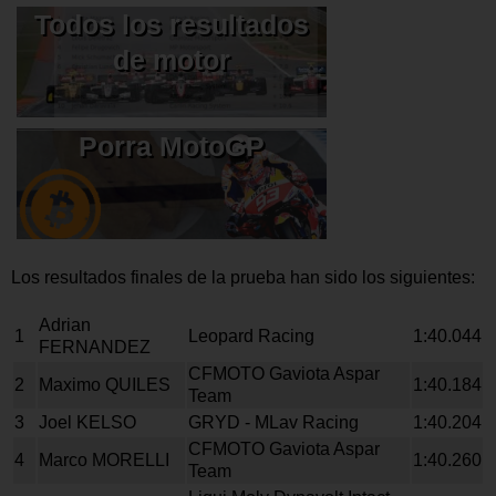
Todos los resultados
de motor
Porra MotoGP
Los resultados finales de la prueba han sido los siguientes:
Adrian
1
Leopard Racing
1:40.044
FERNANDEZ
CFMOTO Gaviota Aspar
2
Maximo QUILES
1:40.184
Team
3
Joel KELSO
GRYD - MLav Racing
1:40.204
CFMOTO Gaviota Aspar
4
Marco MORELLI
1:40.260
Team