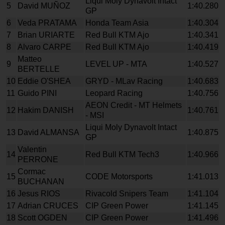
Liqui Moly Dynavolt Intact
5
David MUÑOZ
1:40.280
GP
6
Veda PRATAMA
Honda Team Asia
1:40.304
7
Brian URIARTE
Red Bull KTM Ajo
1:40.341
8
Alvaro CARPE
Red Bull KTM Ajo
1:40.419
Matteo
9
LEVEL UP - MTA
1:40.527
BERTELLE
10
Eddie O'SHEA
GRYD - MLav Racing
1:40.683
11
Guido PINI
Leopard Racing
1:40.756
AEON Credit - MT Helmets
12
Hakim DANISH
1:40.761
- MSI
Liqui Moly Dynavolt Intact
13
David ALMANSA
1:40.875
GP
Valentin
14
Red Bull KTM Tech3
1:40.966
PERRONE
Cormac
15
CODE Motorsports
1:41.013
BUCHANAN
16
Jesus RIOS
Rivacold Snipers Team
1:41.104
17
Adrian CRUCES
CIP Green Power
1:41.145
18
Scott OGDEN
CIP Green Power
1:41.496