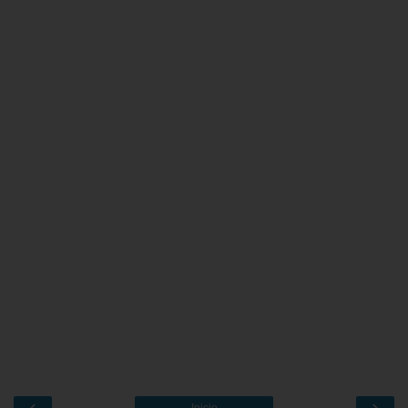
‹
›
Inicio