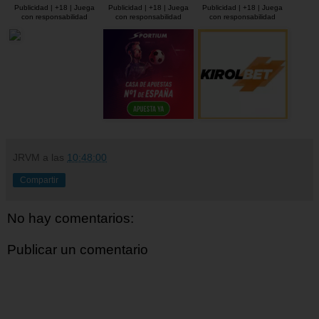
Publicidad | +18 | Juega
Publicidad | +18 | Juega
Publicidad | +18 | Juega
con responsabilidad
con responsabilidad
con responsabilidad
JRVM
a las
10:48:00
Compartir
No hay comentarios:
Publicar un comentario