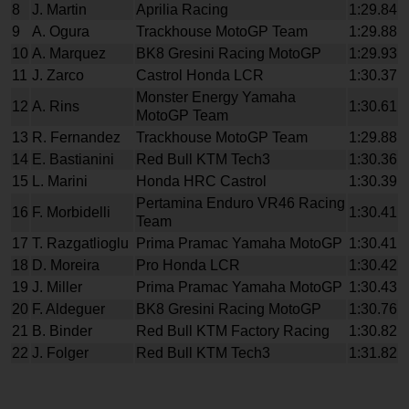
8
J. Martin
Aprilia Racing
1:29.84
9
A. Ogura
Trackhouse MotoGP Team
1:29.88
10
A. Marquez
BK8 Gresini Racing MotoGP
1:29.93
11
J. Zarco
Castrol Honda LCR
1:30.37
Monster Energy Yamaha
12
A. Rins
1:30.61
MotoGP Team
13
R. Fernandez
Trackhouse MotoGP Team
1:29.88
14
E. Bastianini
Red Bull KTM Tech3
1:30.36
15
L. Marini
Honda HRC Castrol
1:30.39
Pertamina Enduro VR46 Racing
16
F. Morbidelli
1:30.41
Team
17
T. Razgatlioglu
Prima Pramac Yamaha MotoGP
1:30.41
18
D. Moreira
Pro Honda LCR
1:30.42
19
J. Miller
Prima Pramac Yamaha MotoGP
1:30.43
20
F. Aldeguer
BK8 Gresini Racing MotoGP
1:30.76
21
B. Binder
Red Bull KTM Factory Racing
1:30.82
22
J. Folger
Red Bull KTM Tech3
1:31.82