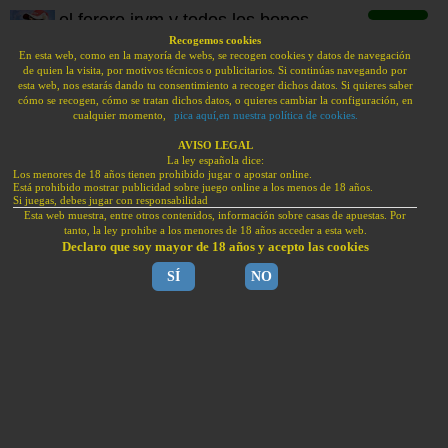
el forero jrvm y todos los bonos
de deportes
Recogemos cookies
En esta web, como en la mayoría de webs, se recogen cookies y datos de navegación
de quien la visita, por motivos técnicos o publicitarios. Si continúas navegando por
BONOS BIENVENIDA HAN VUELTO A ESPAÑA.
esta web, nos estarás dando tu consentimiento a recoger dichos datos. Si quieres saber
PUBLI | JUEGA CON RESPONSABILIDAD | +18
cómo se recogen, cómo se tratan dichos datos, o quieres cambiar la configuración, en
cualquier momento,
pica aquí,en nuestra política de cookies.
Bonos sin depósito
sportium: 200€
tonybet: 100€
AVISO LEGAL
La ley española dice:
freebet
Los menores de 18 años tienen prohibido jugar o apostar online.
Bonos de bienvenida
Está prohibido mostrar publicidad sobre juego online a los menos de 18 años.
KIROLBET: bono
888sport:
Si juegas, debes jugar con responsabilidad
Esta web muestra, entre otros contenidos, información sobre casas de apuestas. Por
100€
bono 100€
tanto, la ley prohibe a los menores de 18 años acceder a esta web.
Bonos julio 2026
Declaro que soy mayor de 18 años y acepto las cookies
Bonos julio 2026
SÍ
NO
sábado, 9 de mayo de 2026
F1 | MotoGP | SBK
Resultado MOTOGP: parrilla
de salida GP Francia Le Mans
Concursos | Porras
9-5-2026